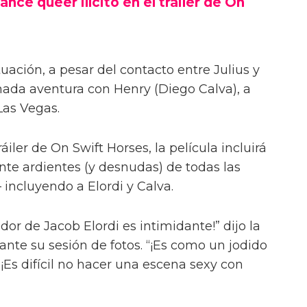
ance queer ilícito en el tráiler de On
uación, a pesar del contacto entre Julius y
onada aventura con Henry (Diego Calva), a
Las Vegas.
iler de On Swift Horses, la película incluirá
te ardientes (y desnudas) de todas las
incluyendo a Elordi y Calva.
or de Jacob Elordi es intimidante!” dijo la
urante su sesión de fotos. “¡Es como un jodido
 ¡Es difícil no hacer una escena sexy con