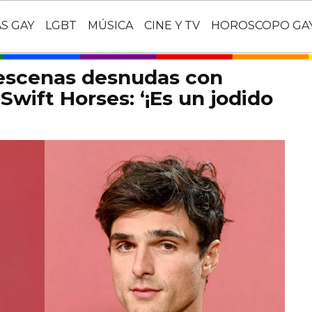
AS GAY
LGBT
MÚSICA
CINE Y TV
HOROSCOPO GA
 escenas desnudas con
Swift Horses: ‘¡Es un jodido