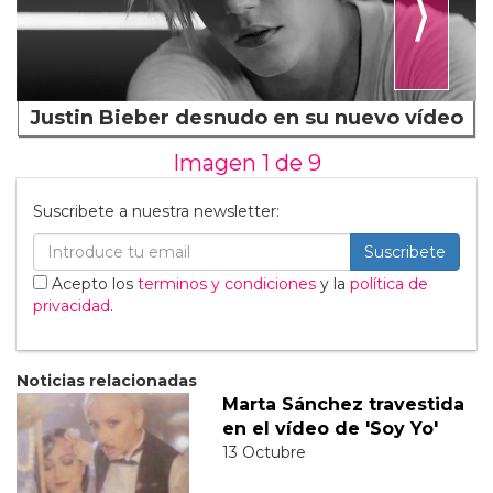
⟩
Justin Bieber desnudo en su nuevo vídeo
Imagen 1 de
9
Suscribete a nuestra newsletter:
Suscribete
Acepto los
terminos y condiciones
y la
política de
privacidad
.
Noticias relacionadas
Marta Sánchez travestida
en el vídeo de 'Soy Yo'
13 Octubre