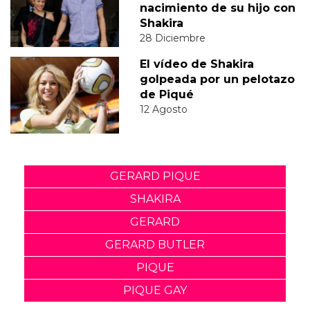
nacimiento de su hijo con
Shakira
28 Diciembre
El vídeo de Shakira
golpeada por un pelotazo
de Piqué
12 Agosto
GERARD PIQUE
SHAKIRA
GERARD
GERARD BUTLER
PIQUE
PIQUE GAY