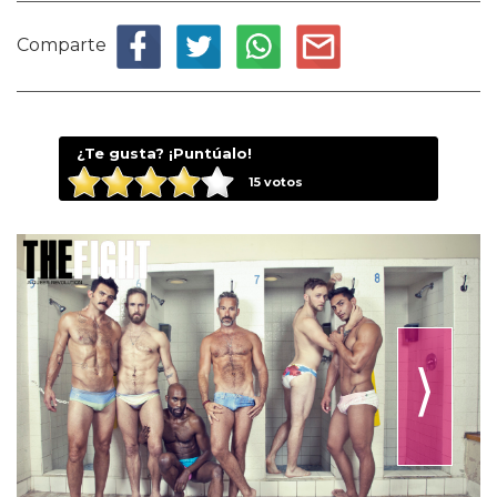
Comparte
¿Te gusta? ¡Puntúalo!
15
votos
⟩