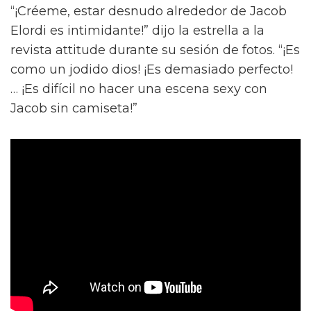
“¡Créeme, estar desnudo alrededor de Jacob
Elordi es intimidante!” dijo la estrella a la
revista attitude durante su sesión de fotos. “¡Es
como un jodido dios! ¡Es demasiado perfecto!
… ¡Es difícil no hacer una escena sexy con
Jacob sin camiseta!”