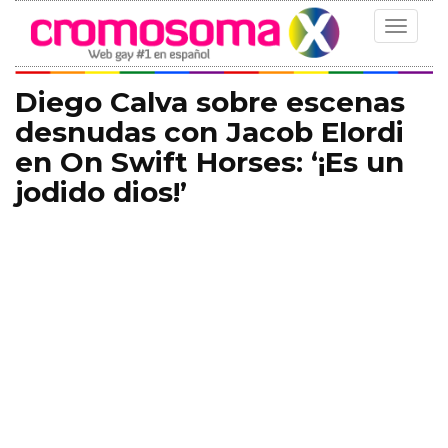
Toggle
navigat
Diego Calva sobre escenas
desnudas con Jacob Elordi
en On Swift Horses: ‘¡Es un
jodido dios!’