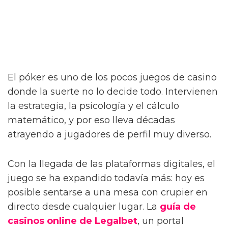
El póker es uno de los pocos juegos de casino
donde la suerte no lo decide todo. Intervienen
la estrategia, la psicología y el cálculo
matemático, y por eso lleva décadas
atrayendo a jugadores de perfil muy diverso.
Con la llegada de las plataformas digitales, el
juego se ha expandido todavía más: hoy es
posible sentarse a una mesa con crupier en
directo desde cualquier lugar. La
guía de
casinos online de Legalbet
, un portal