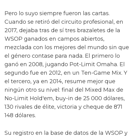
Pero lo suyo siempre fueron las cartas.
Cuando se retiró del circuito profesional, en
2017, dejaba tras de sí tres brazaletes de la
WSOP ganados en campos abiertos,
mezclada con los mejores del mundo sin que
el género contase para nada. El primero lo
ganó en 2008, jugando Pot-Limit Omaha. El
segundo fue en 2012, en un Ten-Game Mix. Y
el tercero, ya en 2014, resume mejor que
ningún otro su nivel: final del Mixed Max de
No-Limit Hold'em, buy-in de 25 000 dólares,
130 rivales de élite, victoria y cheque de 871
148 dólares.
Su registro en la base de datos de la WSOP y