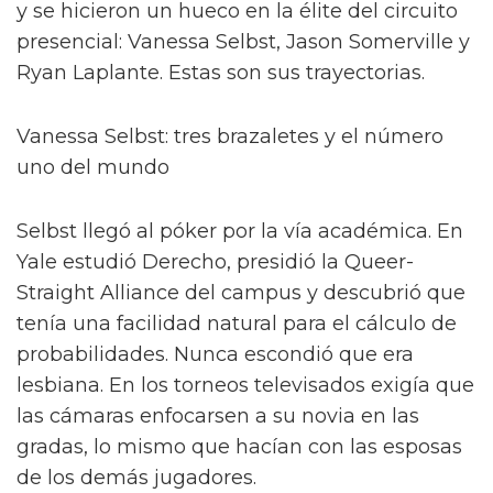
y se hicieron un hueco en la élite del circuito
presencial: Vanessa Selbst, Jason Somerville y
Ryan Laplante. Estas son sus trayectorias.
Vanessa Selbst: tres brazaletes y el número
uno del mundo
Selbst llegó al póker por la vía académica. En
Yale estudió Derecho, presidió la Queer-
Straight Alliance del campus y descubrió que
tenía una facilidad natural para el cálculo de
probabilidades. Nunca escondió que era
lesbiana. En los torneos televisados exigía que
las cámaras enfocarsen a su novia en las
gradas, lo mismo que hacían con las esposas
de los demás jugadores.