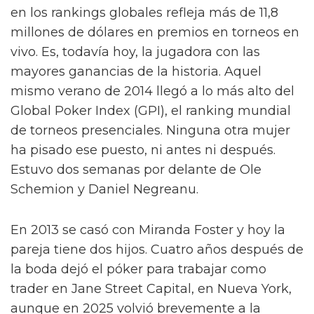
en los rankings globales refleja más de 11,8
millones de dólares en premios en torneos en
vivo. Es, todavía hoy, la jugadora con las
mayores ganancias de la historia. Aquel
mismo verano de 2014 llegó a lo más alto del
Global Poker Index (GPI), el ranking mundial
de torneos presenciales. Ninguna otra mujer
ha pisado ese puesto, ni antes ni después.
Estuvo dos semanas por delante de Ole
Schemion y Daniel Negreanu.
En 2013 se casó con Miranda Foster y hoy la
pareja tiene dos hijos. Cuatro años después de
la boda dejó el póker para trabajar como
trader en Jane Street Capital, en Nueva York,
aunque en 2025 volvió brevemente a la