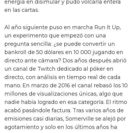
energía en disimular y pudo volcarla entera
en las cartas.
Al año siguiente puso en marcha Run It Up,
un experimento que empezó con una
pregunta sencilla: ¿se puede convertir un
bankroll de 50 dólares en 10 000 jugando en
directo ante cámara? Dos años después abrió
un canal de Twitch dedicado al póker en
directo, con análisis en tiempo real de cada
mano. En marzo de 2016 el canal rebasó los 10
millones de visualizaciones únicas, algo que
nadie había logrado en esa categoría. El ritmo
acabó pasándole factura. Tras varios años de
emisiones casi diarias, Somerville se alejó por
agotamiento y solo en los últimos años ha