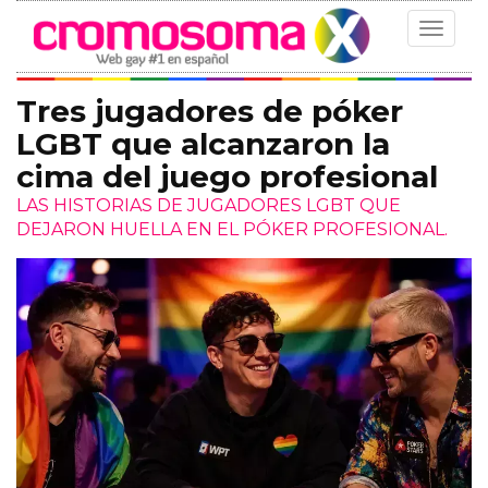
Toggle
navigat
Tres jugadores de póker
LGBT que alcanzaron la
cima del juego profesional
LAS HISTORIAS DE JUGADORES LGBT QUE
DEJARON HUELLA EN EL PÓKER PROFESIONAL.