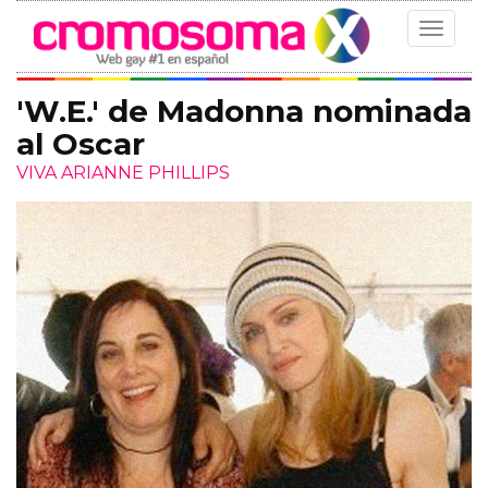
Toggle
navigat
'W.E.' de Madonna nominada
al Oscar
VIVA ARIANNE PHILLIPS