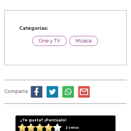
Categorías:
Cine y TV
Música
Comparte
¿Te gusta? ¡Puntúalo!
2
votos