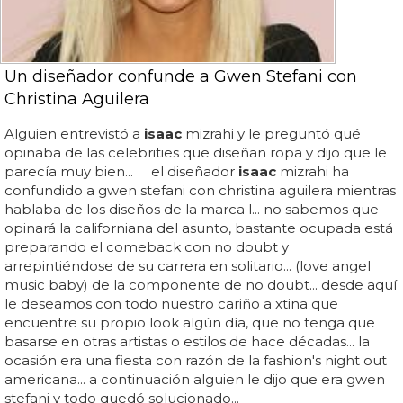
Un diseñador confunde a Gwen Stefani con
Christina Aguilera
Alguien entrevistó a
isaac
mizrahi y le preguntó qué
opinaba de las celebrities que diseñan ropa y dijo que le
parecía muy bien... el diseñador
isaac
mizrahi ha
confundido a gwen stefani con christina aguilera mientras
hablaba de los diseños de la marca l... no sabemos que
opinará la californiana del asunto, bastante ocupada está
preparando el comeback con no doubt y
arrepintiéndose de su carrera en solitario... (love angel
music baby) de la componente de no doubt... desde aquí
le deseamos con todo nuestro cariño a xtina que
encuentre su propio look algún día, que no tenga que
basarse en otras artistas o estilos de hace décadas... la
ocasión era una fiesta con razón de la fashion's night out
americana... a continuación alguien le dijo que era gwen
stefani y todo quedó solucionado...