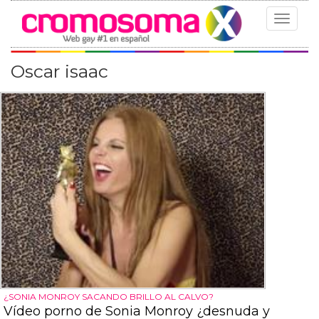
Toggle
navigat
Oscar isaac
¿SONIA MONROY SACANDO BRILLO AL CALVO?
Vídeo porno de Sonia Monroy ¿desnuda y