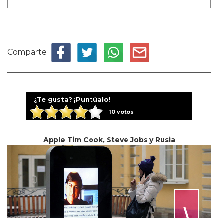
Comparte
¿Te gusta? ¡Puntúalo!
10
votos
Apple Tim Cook, Steve Jobs y Rusia
⟩