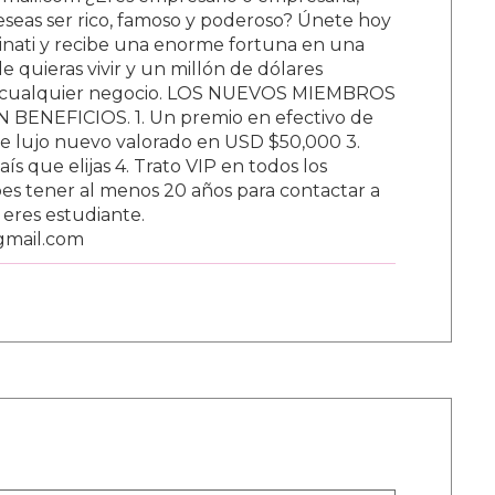
ail.com ¿Eres empresario o empresaria,
Deseas ser rico, famoso y poderoso? Únete hoy
nati y recibe una enorme fortuna en una
 quieras vivir y un millón de dólares
ar cualquier negocio. LOS NUEVOS MIEMBROS
BENEFICIOS. 1. Un premio en efectivo de
e lujo nuevo valorado en USD $50,000 3.
s que elijas 4. Trato VIP en todos los
s tener al menos 20 años para contactar a
i eres estudiante.
gmail.com