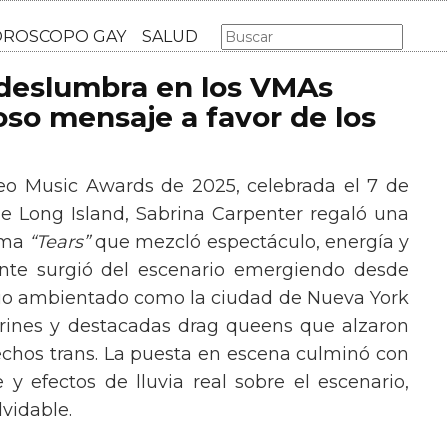
AS GAY
LGBT
MÚSICA
CINE Y TV
HOROSCOPO GA
 deslumbra en los VMAs
so mensaje a favor de los
eo Music Awards de 2025, celebrada el 7 de
e Long Island, Sabrina Carpenter regaló una
ema
“Tears”
que mezcló espectáculo, energía y
tante surgió del escenario emergiendo desde
ario ambientado como la ciudad de Nueva York
rines y destacadas drag queens que alzaron
echos trans. La puesta en escena culminó con
y efectos de lluvia real sobre el escenario,
vidable.