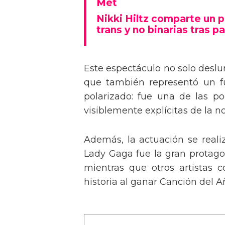
Tommy Dorfman envía un 
Met
Nikki Hiltz comparte un 
trans y no binarias tras pa
Este espectáculo no solo deslu
que también representó un fu
polarizado: fue una de las p
visiblemente explícitas de la n
Además, la actuación se real
Lady Gaga fue la gran protagon
mientras que otros artistas
historia al ganar Canción del A