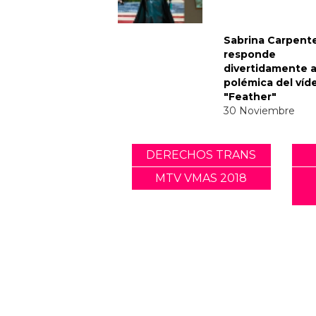
Noticias relacionadas
Tommy Dorfman 
un poderoso me
trans en la Gala 
05 Mayo
Sabrina Carpent
responde
divertidamente a
polémica del víd
"Feather"
30 Noviembre
DERECHOS TRANS
MTV VMAS 2018