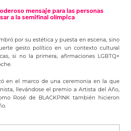
poderoso mensaje trans en la Gala del
poderoso mensaje para las personas
sar a la semifinal olímpica
mbró por su estética y puesta en escena, sino
erte gesto político en un contexto cultural
ocas, si no la primera, afirmaciones LGBTQ+
oche.
izó en el marco de una ceremonia en la que
ista, llevándose el premio a Artista del Año,
 como Rosé de BLACKPINK también hicieron
ño.