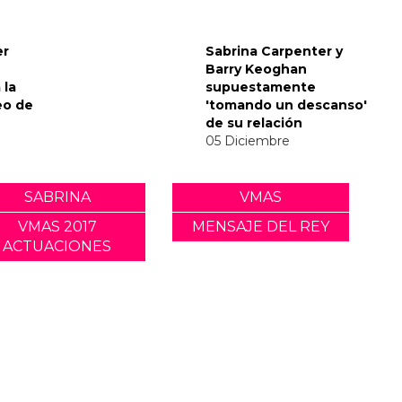
envía
nsaje
del Met
er
Sabrina Carpenter y
Barry Keoghan
 la
supuestamente
eo de
'tomando un descanso'
de su relación
05 Diciembre
SABRINA
VMAS
VMAS 2017
MENSAJE DEL REY
ACTUACIONES