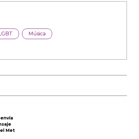
LGBT
Música