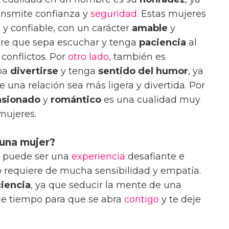
ansmite confianza y
seguridad
. Estas mujeres
l
y confiable, con un carácter
amable
y
bre que sepa escuchar y tenga
paciencia
al
 conflictos. Por
otro lado
, también es
pa
divertirse
y tenga
sentido del humor
, ya
 una relación sea más ligera y divertida. Por
asionado
y
romántico
es una cualidad muy
mujeres.
una mujer?
r puede ser una
experiencia
desafiante e
o requiere de mucha sensibilidad y empatía.
iencia
, ya que seducir la mente de una
le tiempo para que se abra
contigo
y te deje