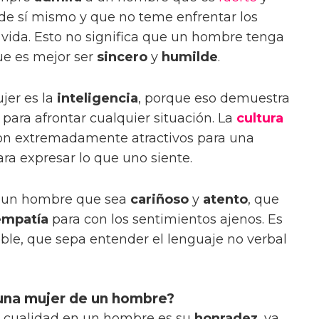
 de sí mismo y que no teme enfrentar los
la vida. Esto no significa que un hombre tenga
que es mejor ser
sincero
y
humilde
.
jer es la
inteligencia
, porque eso demuestra
para afrontar cualquier situación. La
cultura
on extremadamente atractivos para una
ra expresar lo que uno siente.
a un hombre que sea
cariñoso
y
atento
, que
empatía
para con los sentimientos ajenos. Es
ble, que sepa entender el lenguaje no verbal
 una mujer de un hombre?
r cualidad en un hombre es su
honradez
, ya