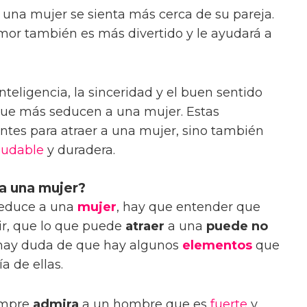
una mujer se sienta más cerca de su pareja.
or también es más divertido y le ayudará a
inteligencia, la sinceridad y el buen sentido
que más seducen a una mujer. Estas
ntes para atraer a una mujer, sino también
ludable
y duradera.
a una mujer?
seduce a una
mujer
, hay que entender que
cir, que lo que puede
atraer
a una
puede no
 hay duda de que hay algunos
elementos
que
a de ellas.
empre
admira
a un hombre que es
fuerte
y