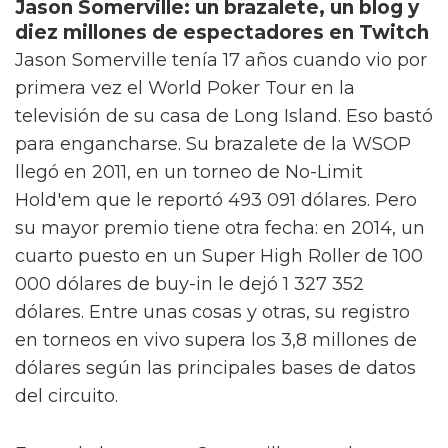
Jason Somerville: un brazalete, un blog y
diez millones de espectadores en Twitch
Jason Somerville tenía 17 años cuando vio por
primera vez el World Poker Tour en la
televisión de su casa de Long Island. Eso bastó
para engancharse. Su brazalete de la WSOP
llegó en 2011, en un torneo de No-Limit
Hold'em que le reportó 493 091 dólares. Pero
su mayor premio tiene otra fecha: en 2014, un
cuarto puesto en un Super High Roller de 100
000 dólares de buy-in le dejó 1 327 352
dólares. Entre unas cosas y otras, su registro
en torneos en vivo supera los 3,8 millones de
dólares según las principales bases de datos
del circuito.