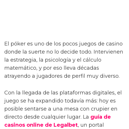
El póker es uno de los pocos juegos de casino
donde la suerte no lo decide todo. Intervienen
la estrategia, la psicología y el cálculo
matemático, y por eso lleva décadas
atrayendo a jugadores de perfil muy diverso.
Con la llegada de las plataformas digitales, el
juego se ha expandido todavía más: hoy es
posible sentarse a una mesa con crupier en
directo desde cualquier lugar. La
guía de
casinos online de Legalbet
, un portal