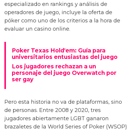
especializado en rankings y análisis de
operadores de juego, incluye la oferta de
póker como uno de los criterios a la hora de
evaluar un casino online.
Poker Texas Hold'em: Guía para
universitarios entusiastas del juego
Los jugadores rechazan a un
personaje del juego Overwatch por
ser gay
Pero esta historia no va de plataformas, sino
de personas. Entre 2008 y 2020, tres
jugadores abiertamente LGBT ganaron
brazaletes de la World Series of Poker (WSOP)