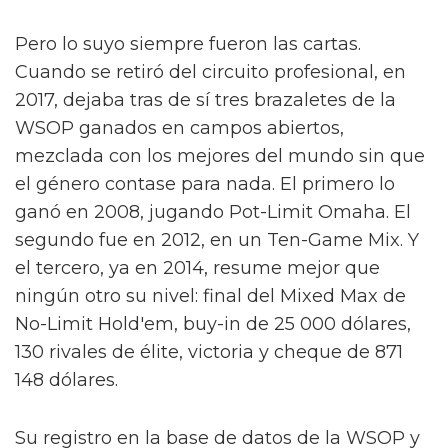
Pero lo suyo siempre fueron las cartas.
Cuando se retiró del circuito profesional, en
2017, dejaba tras de sí tres brazaletes de la
WSOP ganados en campos abiertos,
mezclada con los mejores del mundo sin que
el género contase para nada. El primero lo
ganó en 2008, jugando Pot-Limit Omaha. El
segundo fue en 2012, en un Ten-Game Mix. Y
el tercero, ya en 2014, resume mejor que
ningún otro su nivel: final del Mixed Max de
No-Limit Hold'em, buy-in de 25 000 dólares,
130 rivales de élite, victoria y cheque de 871
148 dólares.
Su registro en la base de datos de la WSOP y