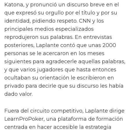
Katona, y pronunció un discurso breve en el
que expresó su orgullo por el título y por su
identidad, pidiendo respeto. CNN y los
principales medios especializados
reprodujeron sus palabras. En entrevistas
posteriores, Laplante contó que unas 2000
personas se le acercaron en los meses
siguientes para agradecerle aquellas palabras,
y que varios jugadores que hasta entonces
ocultaban su orientación le escribieron en
privado para decirle que su discurso les había
dado valor.
Fuera del circuito competitivo, Laplante dirige
LearnProPoker, una plataforma de formación
centrada en hacer accesible la estrategia