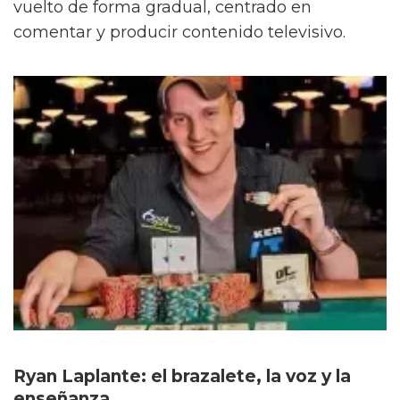
vuelto de forma gradual, centrado en
comentar y producir contenido televisivo.
Ryan Laplante: el brazalete, la voz y la
enseñanza