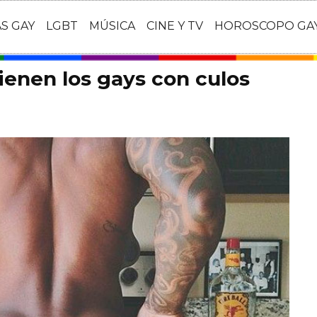
AS GAY
LGBT
MÚSICA
CINE Y TV
HOROSCOPO GA
ienen los gays con culos