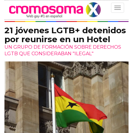
Toggle
navigat
21 jóvenes LGTB+ detenidos
por reunirse en un Hotel
UN GRUPO DE FORMACIÓN SOBRE DERECHOS
LGTB QUE CONSIDERABAN "ILEGAL"