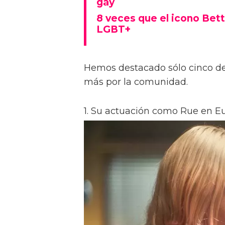
gay
8 veces que el icono Bet
LGBT+
Hemos destacado sólo cinco d
más por la comunidad.
1. Su actuación como Rue en E