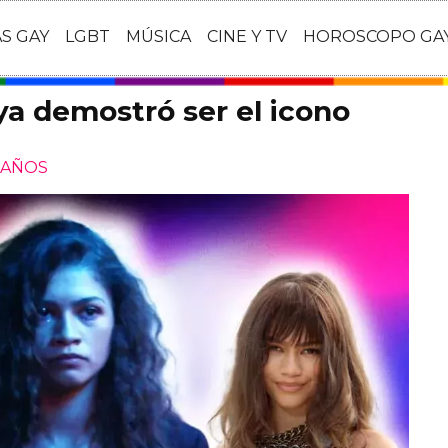
AS GAY
LGBT
MÚSICA
CINE Y TV
HOROSCOPO GA
a demostró ser el icono
 AÑOS