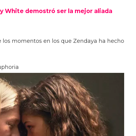
ty White demostró ser la mejor aliada
e los momentos en los que Zendaya ha hecho
uphoria