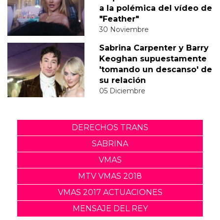
a la polémica del vídeo de
"Feather"
30 Noviembre
Sabrina Carpenter y Barry
Keoghan supuestamente
'tomando un descanso' de
su relación
05 Diciembre
DERECHOS TRANS
SABRINA
VMAS
MTV VMAS 2018
VMAS 2017 ACTUACIONES
MENSAJE DEL REY