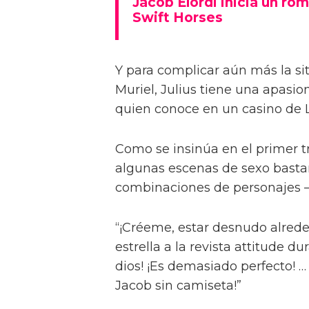
Jacob Elordi inicia un rom
Swift Horses
Y para complicar aún más la sit
Muriel, Julius tiene una apasi
quien conoce en un casino de 
Como se insinúa en el primer trá
algunas escenas de sexo bastan
combinaciones de personajes – 
“¡Créeme, estar desnudo alreded
estrella a la revista attitude d
dios! ¡Es demasiado perfecto! …
Jacob sin camiseta!”