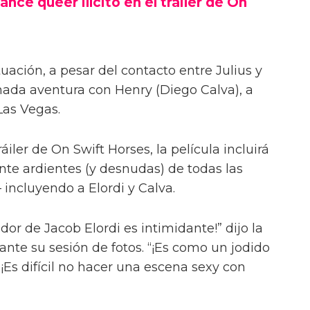
ance queer ilícito en el tráiler de On
uación, a pesar del contacto entre Julius y
onada aventura con Henry (Diego Calva), a
Las Vegas.
iler de On Swift Horses, la película incluirá
te ardientes (y desnudas) de todas las
incluyendo a Elordi y Calva.
or de Jacob Elordi es intimidante!” dijo la
urante su sesión de fotos. “¡Es como un jodido
 ¡Es difícil no hacer una escena sexy con