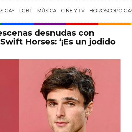
AS GAY
LGBT
MÚSICA
CINE Y TV
HOROSCOPO GA
 escenas desnudas con
Swift Horses: ‘¡Es un jodido