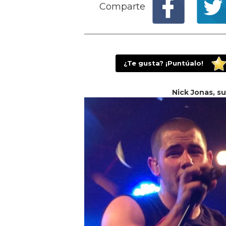
Comparte
¿Te gusta? ¡Puntúalo!
Nick Jonas, s