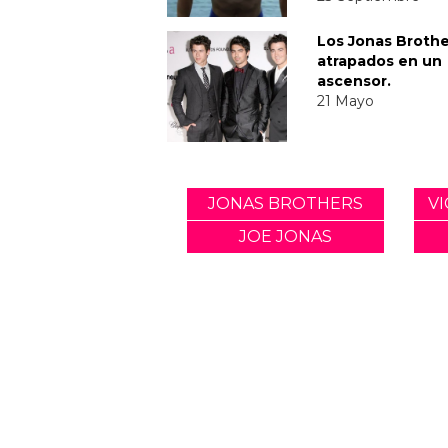
Los Jonas Brothe
atrapados en un
ascensor.
21 Mayo
JONAS BROTHERS
V
JOE JONAS