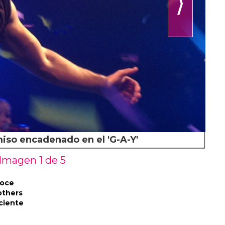
⟩
iso encadenado en el 'G-A-Y'
Imagen 1 de
5
noce
others
ciente