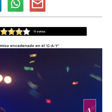
11
votos
umiso encadenado en el 'G-A-Y'