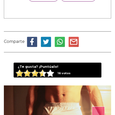
Comparte
¿Te gusta? ¡Puntúalo!
16
votos