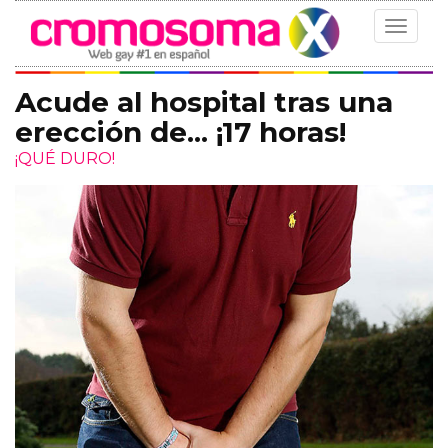
Toggle
navigat
Acude al hospital tras una
erección de... ¡17 horas!
¡QUÉ DURO!