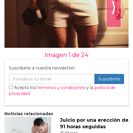
⟩
Imagen 1 de
24
Suscribete a nuestra newsletter:
Suscribete
Acepto los
terminos y condiciones
y la
política de
privacidad
.
Noticias relacionadas
Juicio por una erección de
91 horas seguidas
15 Marzo