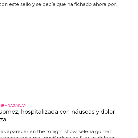
on este sello y se decía que ha fichado ahora por...
EMBARAZADA?
Gomez, hospitalizada con náuseas y dolor
eza
 aparecer en the tonight show, selena gomez
 encontrarse mal, quejándose de fuertes dolores