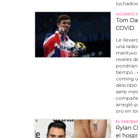
luchadora
OCURRIÓ J
Tom Dal
COVID
Le llevar
una radio
mantuvo 
niveles d
pondrían 
tiempo...
coming up
describió
siete mes
compañero
arregló p
oro en lo
EL PRESEN
Rylan C
el hospi