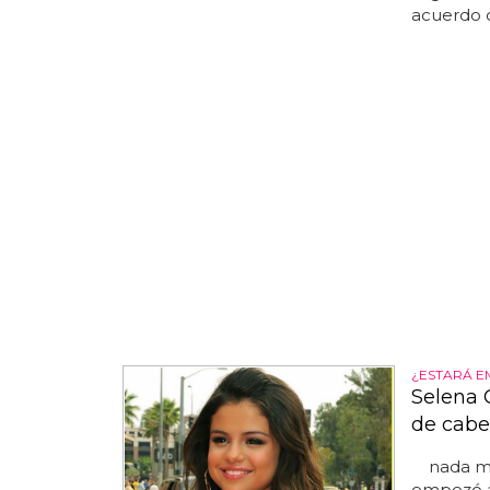
acuerdo c
¿ESTARÁ 
Selena 
de cab
nada más
empezó a