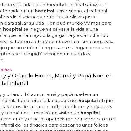
a toda velocidad a un
hospital
... al final saravya sí
 atendida en un
hospital
universitario, el national
of medical sciences, pero tras suplicar que la
n para salvar su vida... ¿en qué mundo vivimos para
un
hospital
se nieguen a salvarle la vida a una
 la que le han rajado la garganta y está luchando
ivir?... fueron a otro y de nuevo la misma negativa...
ijo que no e intentó regresar a su hogar, pero uno
mbres se lo impidió sacando un cuchilo y
...
IDEÑAS
rry y Orlando Bloom, Mamá y Papá Noel en
tal infantil
ry y orlando bloom, mamá y papá noel en un
infantil... fue el propio facebook del
hospital
el que
 las fotos de la pareja... orlando bloom y katy perry
 y mamá noel: ¡mira cómo visitan un
hospital
.. la cantante y el actor aparecieron por sorpresa en el
infantil de los ángeles para desearles unas felices