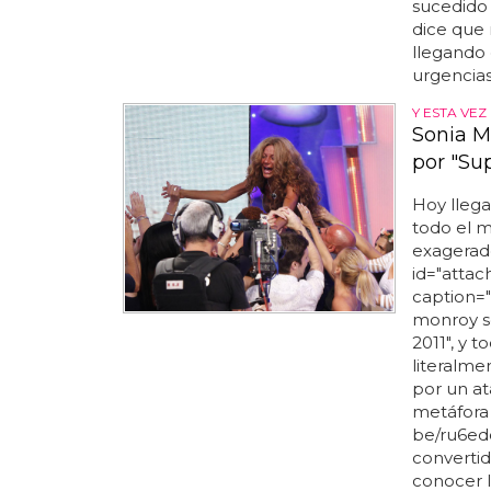
sucedido 
dice que 
llegando 
urgencias 
Y ESTA VEZ
Sonia M
por "Sup
Hoy llega
todo el m
exagerad
id="attac
caption="
monroy se
2011", y
literalme
por un ata
metáfora 
be/ru6edo
convertid
conocer l