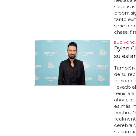
fiestas a
sus casas
bloom si
tanto éxi
serie de 
chase: fir
EL DIVORC
Rylan Cl
su estan
También 
de su rec
periodo, 
llevado a
reiniciar
ahora, qu
es más im
hecho...
realment
cerebral",
su carrer