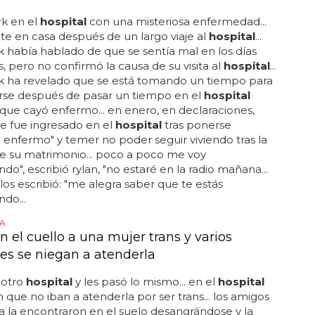
rk en el
hospital
con una misteriosa enfermedad...
te en casa después de un largo viaje al
hospital
...
rk había hablado de que se sentía mal en los días
s, pero no confirmó la causa de su visita al
hospital
...
rk ha revelado que se está tomando un tiempo para
rse después de pasar un tiempo en el
hospital
que cayó enfermo... en enero, en declaraciones,
e fue ingresado en el
hospital
tras ponerse
 enfermo" y temer no poder seguir viviendo tras la
e su matrimonio... poco a poco me voy
do", escribió rylan, "no estaré en la radio mañana...
los escribió: "me alegra saber que te estás
do...
A
n el cuello a una mujer trans y varios
les se niegan a atenderla
 otro
hospital
y les pasó lo mismo... en el
hospital
on que no iban a atenderla por ser trans... los amigos
a la encontraron en el suelo desangrándose y la