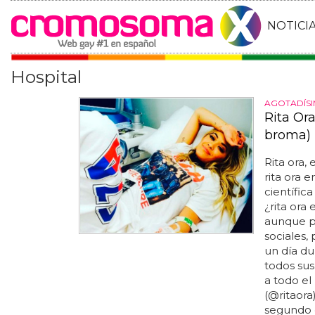
NOTICI
Hospital
AGOTADÍS
Rita Ora
broma)
Rita ora, 
rita ora e
científic
¿rita ora 
aunque po
sociales,
un día du
todos sus
a todo el
(@ritaora)
segundo d