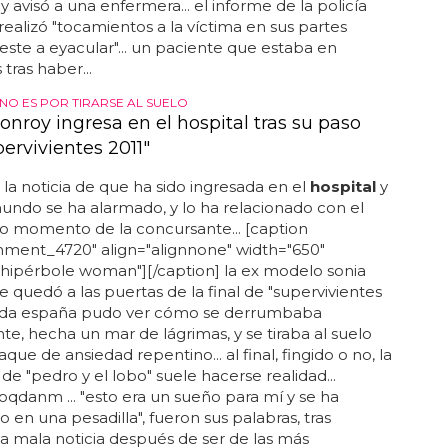
y avisó a una enfermera... el informe de la policía
realizó "tocamientos a la víctima en sus partes
este a eyacular"... un paciente que estaba en
tras haber...
 NO ES POR TIRARSE AL SUELO
onroy ingresa en el hospital tras su paso
ervivientes 2011"
 la noticia de que ha sido ingresada en el
hospital
y
undo se ha alarmado, y lo ha relacionado con el
o momento de la concursante... [caption
hment_4720" align="alignnone" width="650"
hipérbole woman"][/caption] la ex modelo sonia
 quedó a las puertas de la final de "supervivientes
 toda españa pudo ver cómo se derrumbaba
nte, hecha un mar de lágrimas, y se tiraba al suelo
que de ansiedad repentino... al final, fingido o no, la
de "pedro y el lobo" suele hacerse realidad...
qdanm ... "esto era un sueño para mí y se ha
o en una pesadilla", fueron sus palabras, tras
a mala noticia después de ser de las más