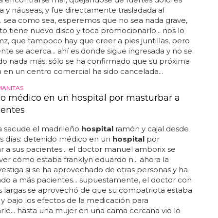
 y náuseas, y fue directamente trasladada al
... sea como sea, esperemos que no sea nada grave,
o tiene nuevo disco y toca promocionarlo... nos lo
z, que tampoco hay que creer a pies juntillas, pero
te se acerca... ahí es donde sigue ingresada y no se
do nada más, sólo se ha confirmado que su próxima
 en un centro comercial ha sido cancelada...
MANITAS
o médico en un hospital por masturbar a
ientes
 sacude el madrileño
hospital
ramón y cajal desde
s días: detenido médico en un
hospital
por
 a sus pacientes... el doctor manuel amborix se
ver cómo estaba franklyn eduardo n... ahora la
nvestiga si se ha aprovechado de otras personas y ha
do a más pacientes... supuestamente, el doctor con
s largas se aprovechó de que su compatriota estaba
 bajo los efectos de la medicación para
le... hasta una mujer en una cama cercana vio lo