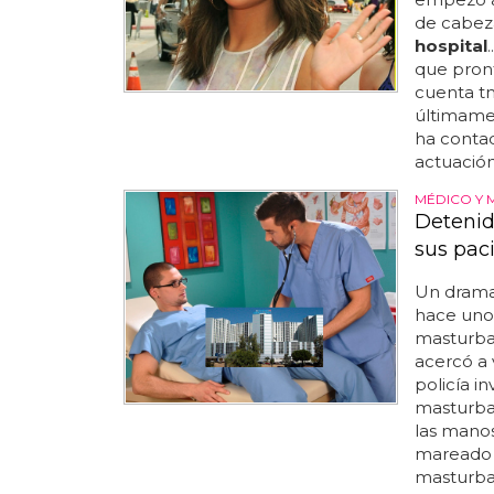
de cabeza
hospital
que pront
cuenta tm
últimamen
ha conta
actuación
MÉDICO Y 
Detenid
sus pac
Un drama
hace uno
masturbar
acercó a 
policía i
masturba
las mano
mareado y
masturbar