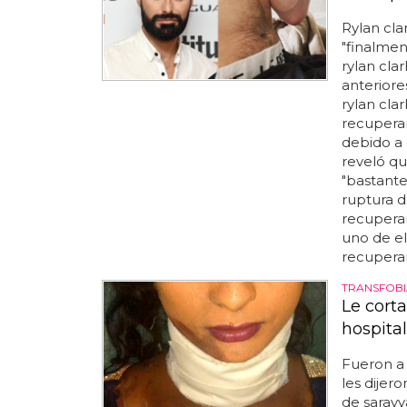
Rylan cla
"finalmen
rylan cla
anteriore
rylan cla
recupera
debido a 
reveló qu
"bastante
ruptura d
recuperan
uno de el
recuperan
TRANSFOBI
Le corta
hospita
Fueron a
les dijer
de saravy