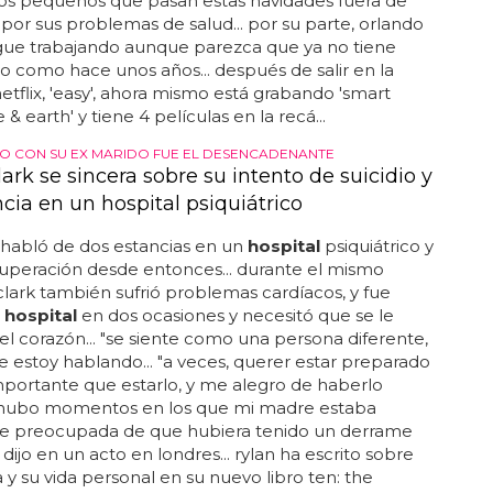
 los pequeños que pasan estas navidades fuera de
 por sus problemas de salud... por su parte, orlando
gue trabajando aunque parezca que ya no tiene
to como hace unos años... después de salir en la
netflix, 'easy', ahora mismo está grabando 'smart
e & earth' y tiene 4 películas en la recá...
IO CON SU EX MARIDO FUE EL DESENCADENANTE
ark se sincera sobre su intento de suicidio y
cia en un hospital psiquiátrico
habló de dos estancias en un
hospital
psiquiátrico y
uperación desde entonces... durante el mismo
clark también sufrió problemas cardíacos, y fue
l
hospital
en dos ocasiones y necesitó que se le
a el corazón... "se siente como una persona diferente,
e estoy hablando... "a veces, querer estar preparado
portante que estarlo, y me alegro de haberlo
 "hubo momentos en los que mi madre estaba
e preocupada de que hubiera tenido un derrame
 dijo en un acto en londres... rylan ha escrito sobre
a y su vida personal en su nuevo libro ten: the