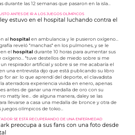
s durante las 12 semanas que pasaron en la isla...
USTO ANTES DE IR A LOS JUEGOS OLÍMPICOS
ey estuvo en el hospital luchando contra el
on al
hospital
en ambulancia y le pusieron oxígeno...
grafía reveló "manchas" en los pulmones, y se le
en el
hospital
durante 10 horas para aumentar sus
e oxígeno... "tuve destellos de miedo sobre si me
un respirador artificial y sobre si se me acabaría el
 en una entrevista dijo que está publicando su libro
 for air: lo que aprendí del deporte, el clavadista
 la aterradora experiencia vivida en enero, apenas
es antes de ganar una medalla de oro con su
 matty lee... de alguna manera, daley se las
ara llevarse a casa una medalla de bronce y otra de
s juegos olímpicos de tokio...
TADOR SE ESTÁ RECUPERANDO DE UNA ENFERMEDAD
lark preocupa a sus fans con una foto desde
tal