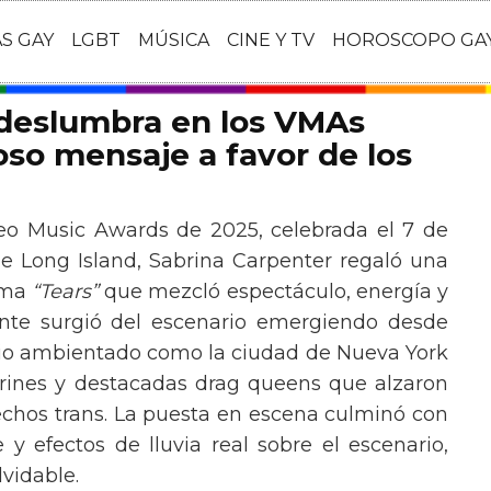
AS GAY
LGBT
MÚSICA
CINE Y TV
HOROSCOPO GA
 deslumbra en los VMAs
so mensaje a favor de los
eo Music Awards de 2025, celebrada el 7 de
e Long Island, Sabrina Carpenter regaló una
ema
“Tears”
que mezcló espectáculo, energía y
tante surgió del escenario emergiendo desde
ario ambientado como la ciudad de Nueva York
rines y destacadas drag queens que alzaron
echos trans. La puesta en escena culminó con
y efectos de lluvia real sobre el escenario,
vidable.