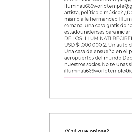
lluminati666worldtemple@gm
artista, político o músico? ¿
mismo a la hermandad Illumi
semana, una casa gratis donde
estadounidenses para inici
DE LOS ILLUMINATI RECIBEN 
USD $1,000,000 2. Un auto d
Una casa de ensueño en el paí
aeropuertos del mundo Debe
nuestros socios. No te unas s
illuminati666worldtemple@
¿Y tú que opinas?