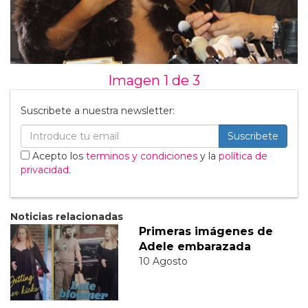
Imagen 1 de
3
Suscribete a nuestra newsletter:
Suscribete
Acepto los
terminos y condiciones
y la
política de
privacidad
.
Noticias relacionadas
Primeras imágenes de
Adele embarazada
10 Agosto