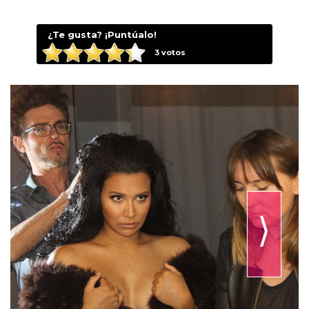
¿Te gusta? ¡Puntúalo!
3
votos
⟩