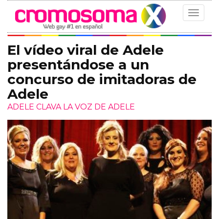
Toggle
navigat
El vídeo viral de Adele
presentándose a un
concurso de imitadoras de
Adele
ADELE CLAVA LA VOZ DE ADELE