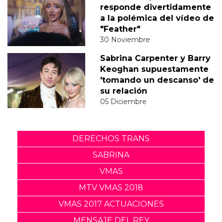
responde divertidamente
a la polémica del vídeo de
"Feather"
30 Noviembre
Sabrina Carpenter y Barry
Keoghan supuestamente
'tomando un descanso' de
su relación
05 Diciembre
DERECHOS TRANS
SABRINA
VMAS
MTV VMAS 2018
VMAS 2017 ACTUACIONES
MENSAJE DEL REY