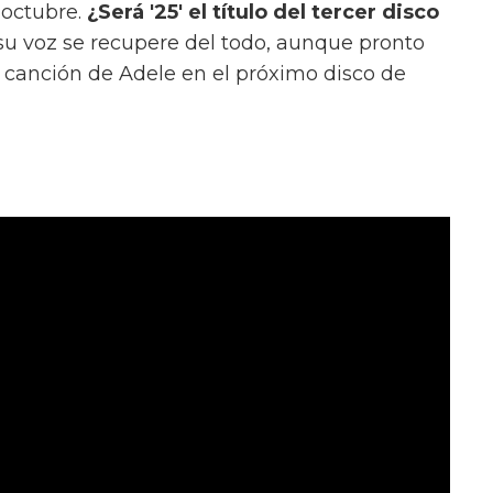
 octubre.
¿Será '25' el título del tercer disco
su voz se recupere del todo, aunque pronto
canción de Adele en el próximo disco de