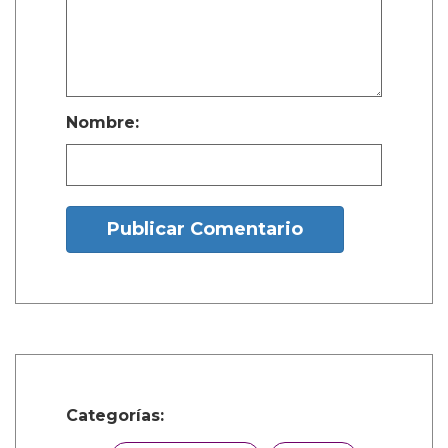
valorado en USD $50,000 3. Una casa
de ensueño en el país que elijas 4.
Trato VIP en todos los aeropuertos del
mundo Debes tener al menos 20 años
para contactar a nuestros socios. No te
unas si eres estudiante.
illuminati666worldtemple@gmail.com
¿Y tú que opinas?