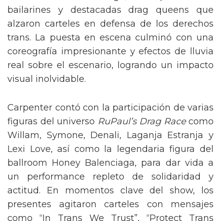
En la entrega de los MTV Video Music Awards
de 2025, celebrada el 7 de septiembre en el
UBS Arena de Long Island, Sabrina Carpenter
regaló una presentación vibrante de su tema
“Tears”
que mezcló espectáculo, energía y
reivindicación social. La cantante surgió del
escenario emergiendo desde una alcantarilla,
en un escenario ambientado como la ciudad