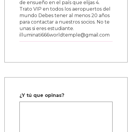
Agent
Mayo 15, 2026, 8 a.m.
BIENVENIDO A LA GRAN HERMANDAD
ILLUMINATI 666 NOTA: NO SE
REALIZAN SACRIFICIOS HUMANOS
illuminati666worldtemple@gmail.com
lluminati666worldtemple@gmail.com
¿Eres empresario o empresaria, artista,
político o músico? ¿Deseas ser rico,
famoso y poderoso? Únete hoy mismo
a la hermandad Illuminati y recibe una
enorme fortuna en una semana, una
casa gratis donde quieras vivir y un
millón de dólares estadounidenses
para iniciar cualquier negocio. LOS
NUEVOS MIEMBROS DE LOS
ILLUMINATI RECIBEN BENEFICIOS. 1.
Un premio en efectivo de USD
$1,000,000 2. Un auto de lujo nuevo