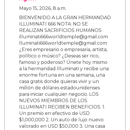
Artista del Año, mientras que otros artistas
como Rosé de BLACKPINK también hicieron
historia al ganar Canción del Año.
3 Comentarios
Riyman
Sept. 23, 2025, 8:06 p.m.
T9reobiy
Arnulfo Rodallega
Nov. 25, 2025, 2:14 p.m.
re gay