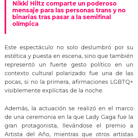
como “In Trans We Trust”, “Protect Trans
Rights”, “Love each other”, “Support local
drag”, “Don’t hate drag queens because you
can’t read” y el repetido “Dolls, Dolls, Dolls”.
El vestuario fue otro elemento destacado:
Carpenter apareció inicialmente con un
conjunto de flecos brillantes, y luego se
transformó en un atrevido look con sujetador
bordado de strass y pantalones cortos de
lentejuelas, rememorando el icónico estilo de
Britney Spears en sus actuaciones más
legendaria.
Tommy Dorfman envía un poderoso