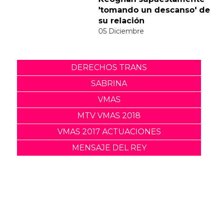
Suscribete
Acepto los
terminos y condiciones
y la
política de
privacidad
.
Noticias relacionadas
Tommy Dorfman envía un
poderoso mensaje trans
en la Gala del Met
05 Mayo
Sabrina Carpenter
responde divertidamente