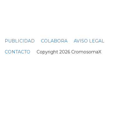
a la polémica del vídeo de
"Feather"
30 Noviembre
Sabrina Carpenter y Barry
Keoghan supuestamente
'tomando un descanso' de
su relación
05 Diciembre
DERECHOS TRANS
SABRINA
VMAS
MTV VMAS 2018
VMAS 2017 ACTUACIONES
MENSAJE DEL REY