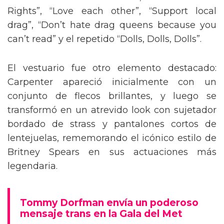
de Nueva York vintage, acompañada de
bailarines y destacadas drag queens que
alzaron carteles en defensa de los derechos
trans. La puesta en escena culminó con una
coreografía impresionante y efectos de lluvia
real sobre el escenario, logrando un impacto
visual inolvidable.
Carpenter contó con la participación de varias
figuras del universo
RuPaul’s Drag Race
como
Willam, Symone, Denali, Laganja Estranja y
Lexi Love, así como la legendaria figura del
ballroom Honey Balenciaga, para dar vida a
un performance repleto de solidaridad y
actitud. En momentos clave del show, los
presentes agitaron carteles con mensajes