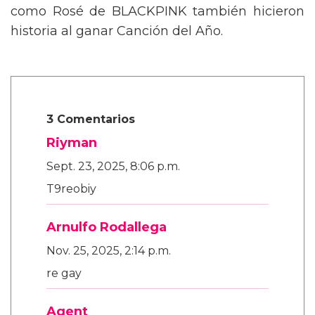
mensaje trans en la Gala del Met
Nikki Hiltz comparte un poderoso
mensaje para las personas trans y no
binarias tras pasar a la semifinal
olímpica
Este espectáculo no solo deslumbró por su
estética y puesta en escena, sino que también
representó un fuerte gesto político en un
contexto cultural polarizado: fue una de las
pocas, si no la primera, afirmaciones LGBTQ+
visiblemente explícitas de la noche.
Además, la actuación se realizó en el marco
de una ceremonia en la que Lady Gaga fue la
gran protagonista, llevándose el premio a