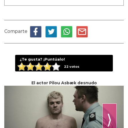
Comparte
¿Te gusta? ¡Puntúalo!
22
votos
El actor Pilou Asbæk desnudo
⟩