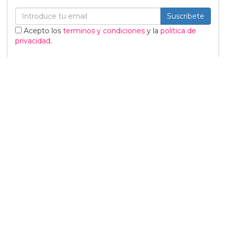
Suscribete
Acepto los
terminos y condiciones
y la
política de
privacidad
.
Noticias relacionadas
Tommy Dorfman envía un
poderoso mensaje trans
en la Gala del Met
05 Mayo
Sabrina Carpenter
responde divertidamente