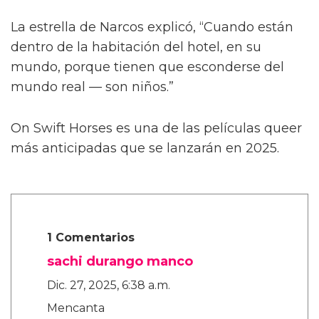
Describiendo un poco más la trama de la
película, Calva afirmó, de manera algo
confusa, “Es como cuando te enamoras de tu
primer amor a los ocho años. Te enamoras de
tu primo o de tu maestro. Algo realmente
dulce, platónico, de alguna manera.”
La estrella de Narcos explicó, “Cuando están
dentro de la habitación del hotel, en su
mundo, porque tienen que esconderse del
mundo real — son niños.”
On Swift Horses es una de las películas queer
más anticipadas que se lanzarán en 2025.