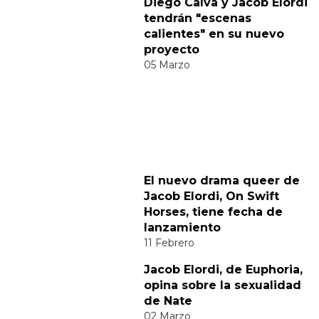
Comparte
Suscribete a nuestra newsletter:
Suscribete
Acepto los
terminos y condiciones
y la
política de
privacidad
.
Noticias relacionadas
Diego Calva y Jacob Elordi
tendrán "escenas
calientes" en su nuevo
proyecto
05 Marzo