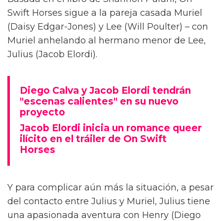
Diego Calva ha hablado sobre las escenas
desnudas con el actor de Euphoria y su novio
en pantalla Jacob Elordi para On Swift Horses,
describiéndolas como 'intimidantes'.
Basada en el libro de Shannon Pufahl, On
Swift Horses sigue a la pareja casada Muriel
(Daisy Edgar-Jones) y Lee (Will Poulter) – con
Muriel anhelando al hermano menor de Lee,
Julius (Jacob Elordi).
Diego Calva y Jacob Elordi tendrán
"escenas calientes" en su nuevo
proyecto