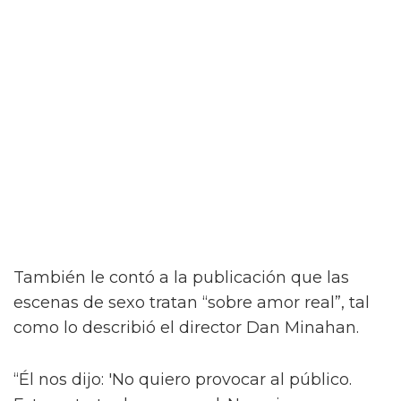
“¡Créeme, estar desnudo alrededor de Jacob
Elordi es intimidante!” dijo la estrella a la
revista attitude durante su sesión de fotos. “¡Es
como un jodido dios! ¡Es demasiado perfecto!
… ¡Es difícil no hacer una escena sexy con
Jacob sin camiseta!”