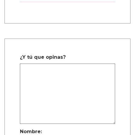
1 Comentarios
sachi durango manco
Dic. 27, 2025, 6:38 a.m.
Mencanta
¿Y tú que opinas?