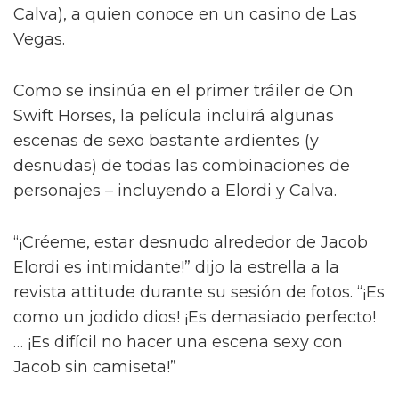
Jacob Elordi inicia un romance queer
ilícito en el tráiler de On Swift
Horses
Y para complicar aún más la situación, a pesar
del contacto entre Julius y Muriel, Julius tiene
una apasionada aventura con Henry (Diego
Calva), a quien conoce en un casino de Las
Vegas.
Como se insinúa en el primer tráiler de On
Swift Horses, la película incluirá algunas
escenas de sexo bastante ardientes (y
desnudas) de todas las combinaciones de
personajes – incluyendo a Elordi y Calva.