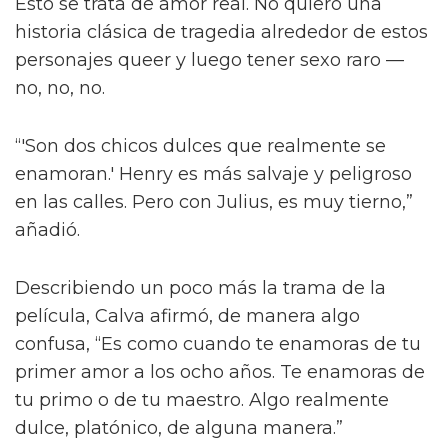
También le contó a la publicación que las
escenas de sexo tratan “sobre amor real”, tal
como lo describió el director Dan Minahan.
“Él nos dijo: 'No quiero provocar al público.
Esto se trata de amor real. No quiero una
historia clásica de tragedia alrededor de estos
personajes queer y luego tener sexo raro —
no, no, no.
“'Son dos chicos dulces que realmente se
enamoran.' Henry es más salvaje y peligroso
en las calles. Pero con Julius, es muy tierno,”
añadió.