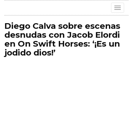
Toggle
navigat
Diego Calva sobre escenas
desnudas con Jacob Elordi
en On Swift Horses: ‘¡Es un
jodido dios!’