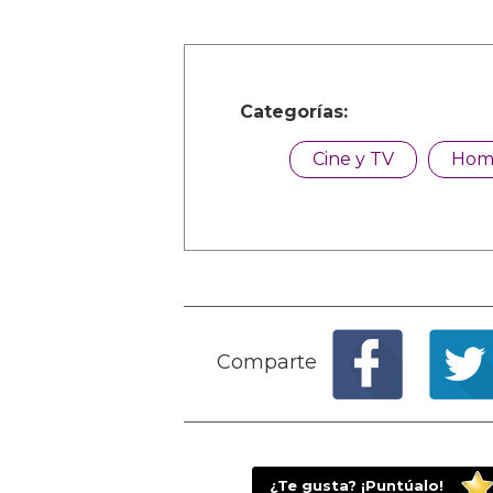
Categorías:
Cine y TV
Hom
Comparte
¿Te gusta? ¡Puntúalo!