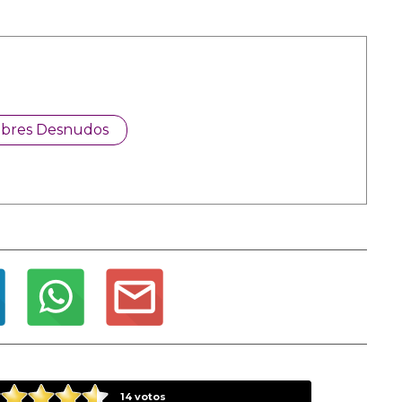
bres Desnudos
14
votos