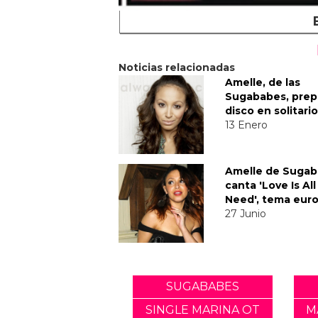
Noticias relacionadas
Amelle, de las
Sugababes, prep
disco en solitario
13 Enero
Amelle de Suga
canta 'Love Is Al
Need', tema eur
27 Junio
SUGABABES
SINGLE MARINA OT
M