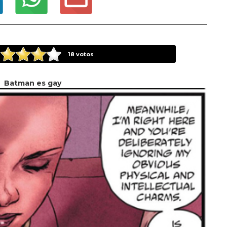
18
votos
Batman es gay