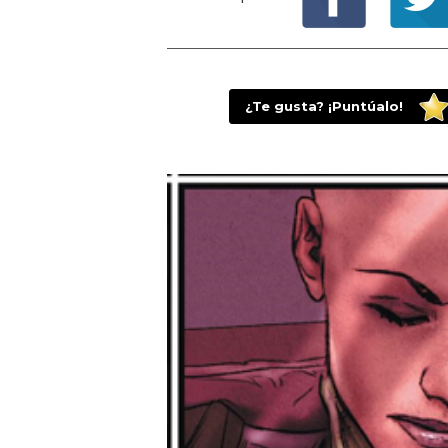
¿Te gusta? ¡Puntúalo!