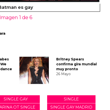
Batman es gay
Imagen 1 de
6
ara
babes
Britney Spears
l We
confirma gira mundial
odance
muy pronto
26 Mayo
SINGLE GAY
SINGLE
ARINA OT SINGLE
SINGLE GAY MADRID