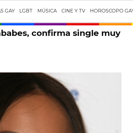
AS GAY
LGBT
MÚSICA
CINE Y TV
HOROSCOPO GA
ababes, confirma single muy