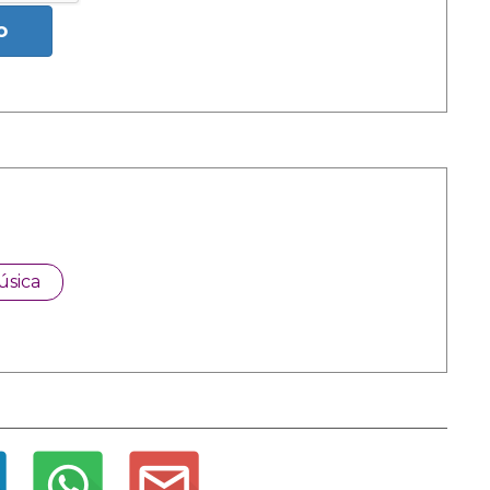
o
úsica