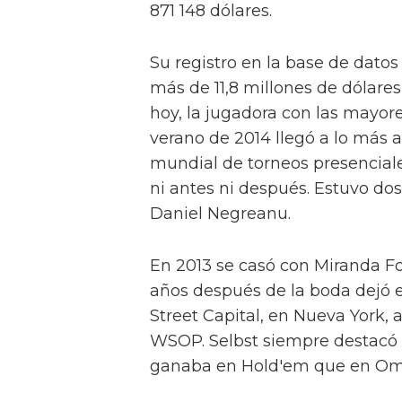
871 148 dólares.
Su registro en la base de datos
más de 11,8 millones de dólares
hoy, la jugadora con las mayor
verano de 2014 llegó a lo más a
mundial de torneos presenciale
ni antes ni después. Estuvo d
Daniel Negreanu.
En 2013 se casó con Miranda Fos
años después de la boda dejó e
Street Capital, en Nueva York,
WSOP. Selbst siempre destacó 
ganaba en Hold'em que en Oma