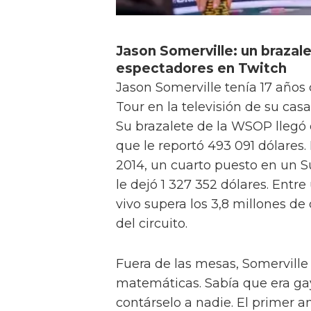
Jason Somerville: un brazale
espectadores en Twitch
Jason Somerville tenía 17 años
Tour en la televisión de su cas
Su brazalete de la WSOP llegó 
que le reportó 493 091 dólares.
2014, un cuarto puesto en un S
le dejó 1 327 352 dólares. Entre
vivo supera los 3,8 millones de
del circuito.
Fuera de las mesas, Somerville
matemáticas. Sabía que era gay
contárselo a nadie. El primer 