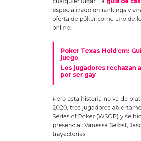
cualquier lugar. La
guía de cas
especializado en rankings y aná
oferta de póker como uno de los
online.
Poker Texas Hold'em: Guía
juego
Los jugadores rechazan a
por ser gay
Pero esta historia no va de pla
2020, tres jugadores abiertam
Series of Poker (WSOP) y se hic
presencial: Vanessa Selbst, Jas
trayectorias.