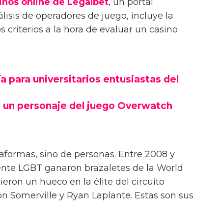
inos online de Legalbet
, un portal
lisis de operadores de juego, incluye la
 criterios a la hora de evaluar un casino
 para universitarios entusiastas del
 un personaje del juego Overwatch
taformas, sino de personas. Entre 2008 y
ente LGBT ganaron brazaletes de la World
ieron un hueco en la élite del circuito
on Somerville y Ryan Laplante. Estas son sus