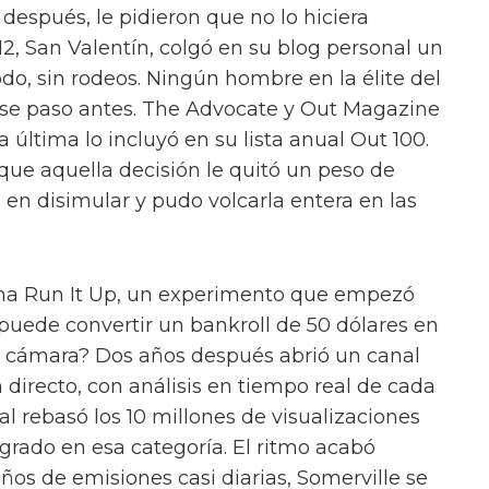
 después, le pidieron que no lo hiciera
12, San Valentín, colgó en su blog personal un
do, sin rodeos. Ningún hombre en la élite del
ese paso antes. The Advocate y Out Magazine
a última lo incluyó en su lista anual Out 100.
ue aquella decisión le quitó un peso de
 en disimular y pudo volcarla entera en las
cha Run It Up, un experimento que empezó
 puede convertir un bankroll de 50 dólares en
e cámara? Dos años después abrió un canal
 directo, con análisis en tiempo real de cada
l rebasó los 10 millones de visualizaciones
grado en esa categoría. El ritmo acabó
años de emisiones casi diarias, Somerville se