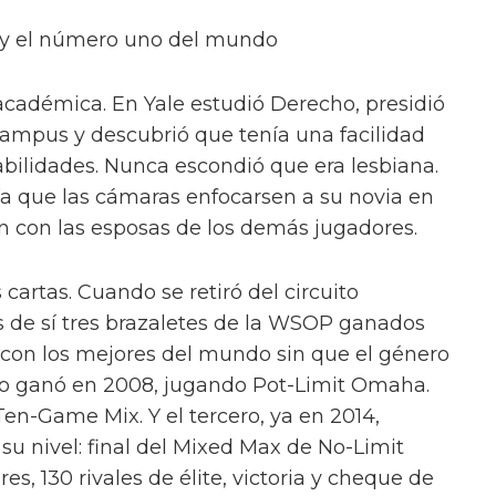
s y el número uno del mundo
a académica. En Yale estudió Derecho, presidió
 campus y descubrió que tenía una facilidad
abilidades. Nunca escondió que era lesbiana.
gía que las cámaras enfocarsen a su novia en
n con las esposas de los demás jugadores.
cartas. Cuando se retiró del circuito
as de sí tres brazaletes de la WSOP ganados
con los mejores del mundo sin que el género
 lo ganó en 2008, jugando Pot-Limit Omaha.
en-Game Mix. Y el tercero, ya en 2014,
u nivel: final del Mixed Max de No-Limit
s, 130 rivales de élite, victoria y cheque de