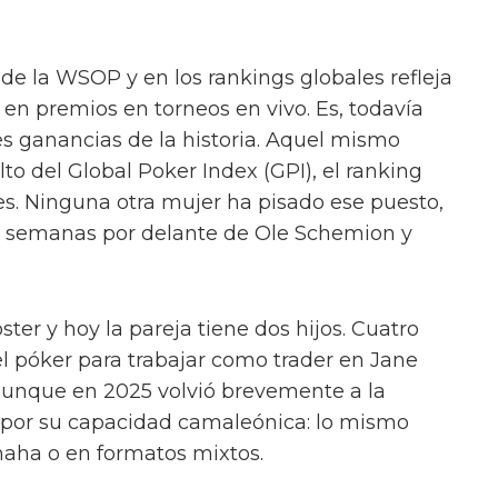
 de la WSOP y en los rankings globales refleja
 en premios en torneos en vivo. Es, todavía
es ganancias de la historia. Aquel mismo
lto del Global Poker Index (GPI), el ranking
s. Ninguna otra mujer ha pisado ese puesto,
os semanas por delante de Ole Schemion y
ter y hoy la pareja tiene dos hijos. Cuatro
l póker para trabajar como trader en Jane
 aunque en 2025 volvió brevemente a la
por su capacidad camaleónica: lo mismo
ha o en formatos mixtos.