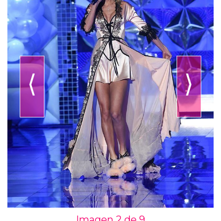
⟨
⟩
Imagen 2 de
9