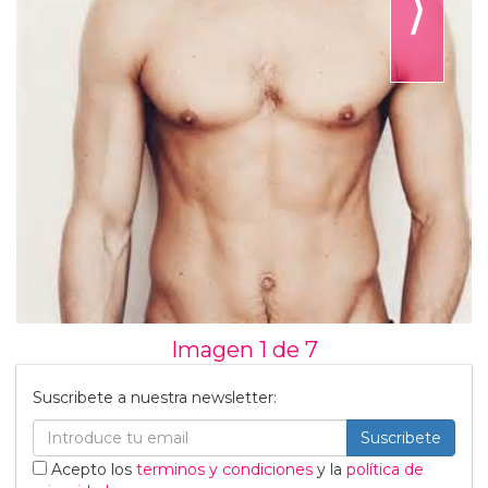
⟩
Imagen 1 de
7
Suscribete a nuestra newsletter:
Suscribete
Acepto los
terminos y condiciones
y la
política de