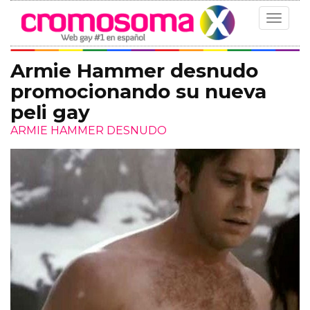
Toggle
navigat
Armie Hammer desnudo
promocionando su nueva
peli gay
ARMIE HAMMER DESNUDO