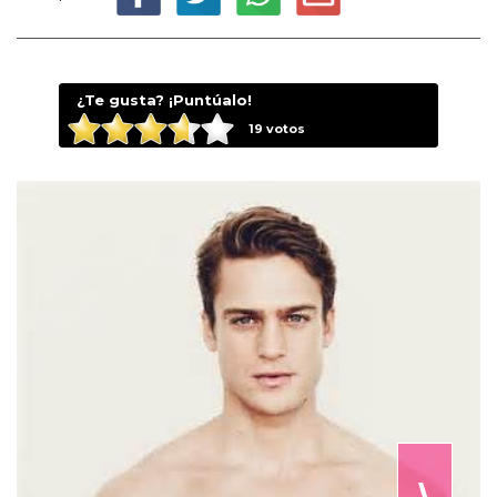
¿Te gusta? ¡Puntúalo!
19
votos