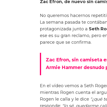
Zac Efron, de nuevo sin cami
No queremos hacernos repetiti
La semana pasada te contábamo
protagonizada junto a
Seth R
ese es su gran reclamo, pero e
parece que se confirma.
Zac Efron, sin camiseta e
Armie Hammer desnudo p
En el vídeo vemos a Seth Rogen
mientras Rogen cuenta el argum
Rogen le calla y le dice
"¿qué t
responde:
"lo sé, quedarme call