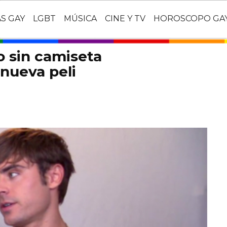
AS GAY
LGBT
MÚSICA
CINE Y TV
HOROSCOPO GA
o sin camiseta
nueva peli