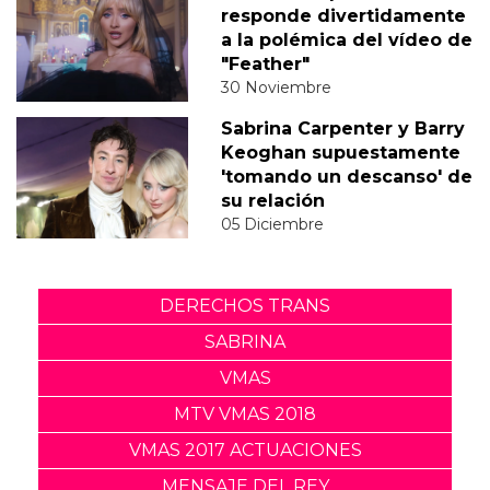
responde divertidamente
a la polémica del vídeo de
"Feather"
30 Noviembre
Sabrina Carpenter y Barry
Keoghan supuestamente
'tomando un descanso' de
su relación
05 Diciembre
DERECHOS TRANS
SABRINA
VMAS
MTV VMAS 2018
VMAS 2017 ACTUACIONES
MENSAJE DEL REY