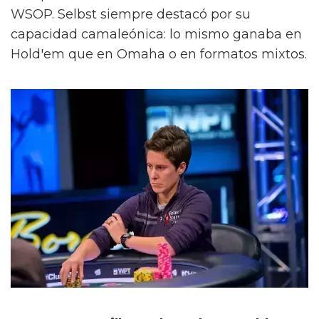
WSOP. Selbst siempre destacó por su
capacidad camaleónica: lo mismo ganaba en
Hold'em que en Omaha o en formatos mixtos.