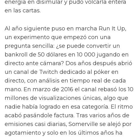
energía en disimular y pudo volcarla entera
en las cartas.
Al año siguiente puso en marcha Run It Up,
un experimento que empezó con una
pregunta sencilla: ¿se puede convertir un
bankroll de 50 dólares en 10 000 jugando en
directo ante cámara? Dos años después abrió
un canal de Twitch dedicado al póker en
directo, con análisis en tiempo real de cada
mano. En marzo de 2016 el canal rebasó los 10
millones de visualizaciones únicas, algo que
nadie había logrado en esa categoría. El ritmo
acabó pasándole factura. Tras varios años de
emisiones casi diarias, Somerville se alejó por
agotamiento y solo en los últimos años ha