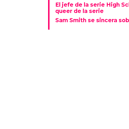
El jefe de la serie High S
queer de la serie
Sam Smith se sincera sob
Alex dice que los ocho episodios
experiencias vividas de las pers
cuando lo hace, tiene la oport
poco.
"Si una persona ve nuestro pr
trans y si cambia su creencia
algo especial."