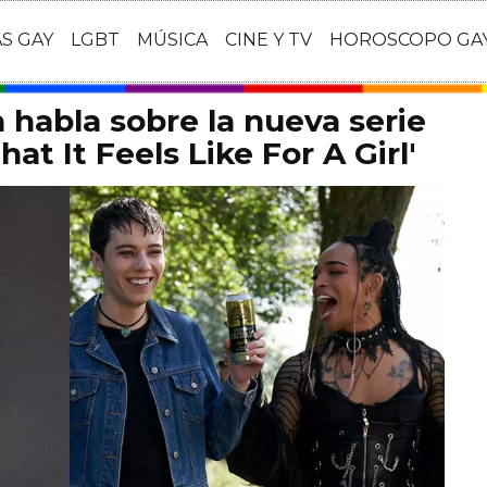
AS GAY
LGBT
MÚSICA
CINE Y TV
HOROSCOPO GA
habla sobre la nueva serie
at It Feels Like For A Girl'