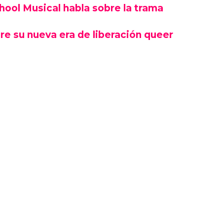
chool Musical habla sobre la trama
re su nueva era de liberación queer
 de la serie ofrecen "solo un vistazo" a las
onas trans. Pero creen que esta serie, al salir
unidad de educar a la gente al menos un
ograma que nunca ha conocido a una persona
s o abre su mente, entonces habremos logrado