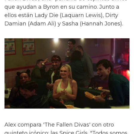
que ayudan a Byron en su camino. Junto a
ellos están Lady Die (Laquarn Lewis), Dirty
Damian (Adam Ali) y Sasha (Hannah Jones).
Alex compara 'The Fallen Divas' con otro
quinteto icónico: las Spice Girls. "Todos somos