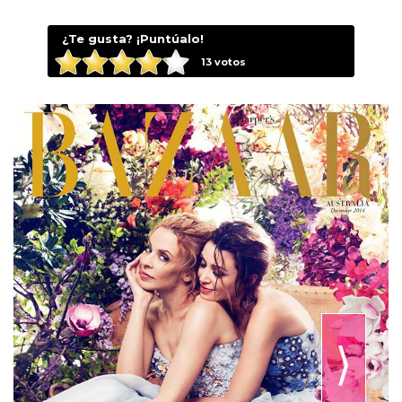
¿Te gusta? ¡Puntúalo!
13
votos
⟩