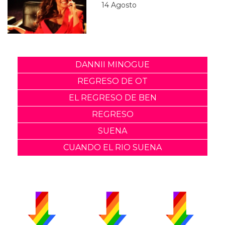
14 Agosto
DANNII MINOGUE
REGRESO DE OT
EL REGRESO DE BEN
REGRESO
SUENA
CUANDO EL RIO SUENA