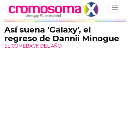
Toggle
navigat
Así suena 'Galaxy', el
regreso de Dannii Minogue
EL COMEBACK DEL AÑO