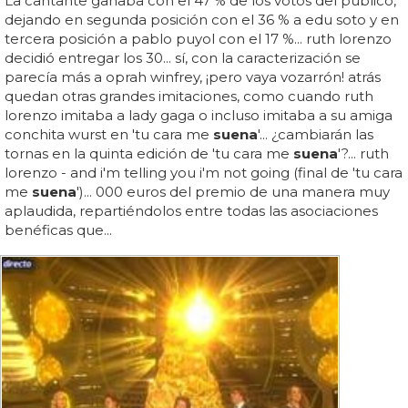
La cantante ganaba con el 47 % de los votos del público,
dejando en segunda posición con el 36 % a edu soto y en
tercera posición a pablo puyol con el 17 %... ruth lorenzo
decidió entregar los 30... sí, con la caracterización se
parecía más a oprah winfrey, ¡pero vaya vozarrón! atrás
quedan otras grandes imitaciones, como cuando ruth
lorenzo imitaba a lady gaga o incluso imitaba a su amiga
conchita wurst en 'tu cara me
suena
'... ¿cambiarán las
tornas en la quinta edición de 'tu cara me
suena
'?... ruth
lorenzo - and i'm telling you i'm not going (final de 'tu cara
me
suena
')... 000 euros del premio de una manera muy
aplaudida, repartiéndolos entre todas las asociaciones
benéficas que...