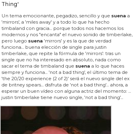
Thing'
Un tema emocionante, pegadizo, sencillo y que
suena
a
'mirrors', a 'miles away' y a todo lo que ha hecho
timbaland con gracia... porque todos nos hacemos los
modernos y nos "encanta" el nuevo sonido de timberlake,
pero luego
suena
'mirrors' y es la que de verdad
funciona... buena elección de single para justin
timberlake, que repite la fórmula de 'mirrors': tras un
single que no ha interesado en absoluto, nada como
sacar el tema de timbaland que
suena
a lo que haces
siempre y funciona... 'not a bad thing', el último tema de
'the 20/20 experience (2 of 2)' será el nuevo single del ex
de britney spears... disfruta de 'not a bad thing'... ahora, a
esperar un buen vídeo con alguna actriz del momento: ...
justin timberlake tiene nuevo single, 'not a bad thing'...