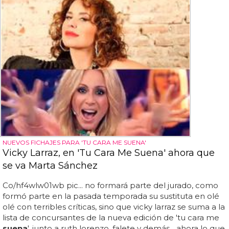
NUEVOS FICHAJES PARA 'TU CARA ME SUENA'
Vicky Larraz, en 'Tu Cara Me Suena' ahora que
se va Marta Sánchez
Co/hf4wlw01wb pic... no formará parte del jurado, como
formó parte en la pasada temporada su sustituta en olé
olé con terribles críticas, sino que vicky larraz se suma a la
lista de concursantes de la nueva edición de 'tu cara me
suena
', junto a ruth lorenzo, falete y demás... ahora lo que