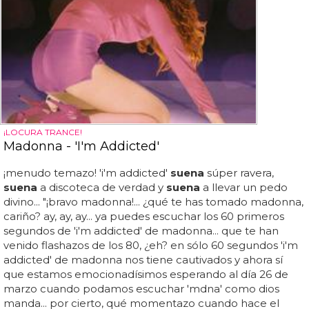
¡LOCURA TRANCE!
Madonna - 'I'm Addicted'
¡menudo temazo! 'i'm addicted'
suena
súper ravera,
suena
a discoteca de verdad y
suena
a llevar un pedo
divino... "¡bravo madonna!... ¿qué te has tomado madonna,
cariño? ay, ay, ay... ya puedes escuchar los 60 primeros
segundos de 'i'm addicted' de madonna... que te han
venido flashazos de los 80, ¿eh? en sólo 60 segundos 'i'm
addicted' de madonna nos tiene cautivados y ahora sí
que estamos emocionadísimos esperando al día 26 de
marzo cuando podamos escuchar 'mdna' como dios
manda... por cierto, qué momentazo cuando hace el