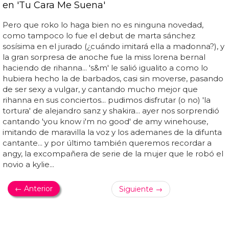
en 'Tu Cara Me Suena'
Pero que roko lo haga bien no es ninguna novedad,
como tampoco lo fue el debut de marta sánchez
sosísima en el jurado (¿cuándo imitará ella a madonna?), y
la gran sorpresa de anoche fue la miss lorena bernal
haciendo de rihanna... 's&m' le salió igualito a como lo
hubiera hecho la de barbados, casi sin moverse, pasando
de ser sexy a vulgar, y cantando mucho mejor que
rihanna en sus conciertos... pudimos disfrutar (o no) 'la
tortura' de alejandro sanz y shakira... ayer nos sorprendió
cantando 'you know i'm no good' de amy winehouse,
imitando de maravilla la voz y los ademanes de la difunta
cantante... y por último también queremos recordar a
angy, la excompañera de serie de la mujer que le robó el
novio a kylie...
← Anterior
Siguiente →