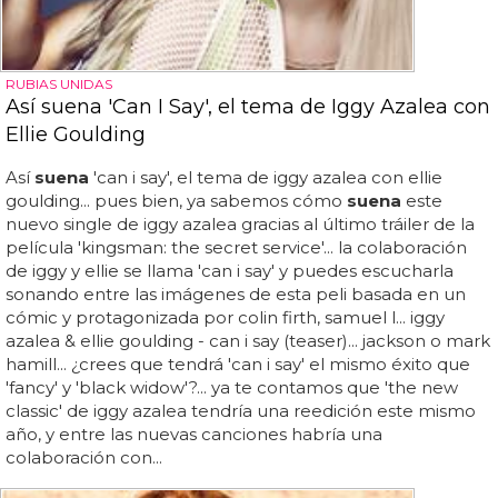
RUBIAS UNIDAS
Así suena 'Can I Say', el tema de Iggy Azalea con
Ellie Goulding
Así
suena
'can i say', el tema de iggy azalea con ellie
goulding... pues bien, ya sabemos cómo
suena
este
nuevo single de iggy azalea gracias al último tráiler de la
película 'kingsman: the secret service'... la colaboración
de iggy y ellie se llama 'can i say' y puedes escucharla
sonando entre las imágenes de esta peli basada en un
cómic y protagonizada por colin firth, samuel l... iggy
azalea & ellie goulding - can i say (teaser)... jackson o mark
hamill... ¿crees que tendrá 'can i say' el mismo éxito que
'fancy' y 'black widow'?... ya te contamos que 'the new
classic' de iggy azalea tendría una reedición este mismo
año, y entre las nuevas canciones habría una
colaboración con...