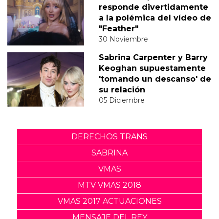
responde divertidamente
a la polémica del vídeo de
"Feather"
30 Noviembre
Sabrina Carpenter y Barry
Keoghan supuestamente
'tomando un descanso' de
su relación
05 Diciembre
DERECHOS TRANS
SABRINA
VMAS
MTV VMAS 2018
VMAS 2017 ACTUACIONES
MENSAJE DEL REY