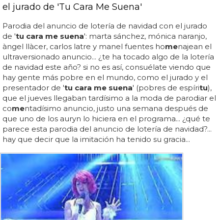
el jurado de 'Tu Cara Me Suena'
Parodia del anuncio de lotería de navidad con el jurado
de '
tu cara me suena
': marta sánchez, mónica naranjo,
àngel llàcer, carlos latre y manel fuentes ho
me
najean el
ultraversionado anuncio... ¿te ha tocado algo de la lotería
de navidad este año? si no es así, consuélate viendo que
hay gente más pobre en el mundo, como el jurado y el
presentador de '
tu cara me suena
' (pobres de espíri
tu
),
que el jueves llegaban tardísimo a la moda de parodiar el
co
me
ntadísimo anuncio, justo una semana después de
que uno de los auryn lo hiciera en el programa... ¿qué te
parece esta parodia del anuncio de lotería de navidad?...
hay que decir que la imitación ha tenido su gracia...