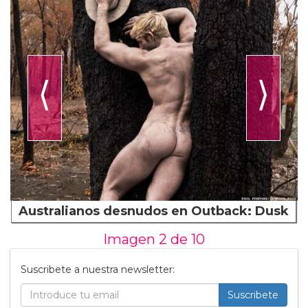
⟨
⟩
Australianos desnudos en Outback: Dusk
Imagen 2 de
10
Suscribete a nuestra newsletter:
Suscribete