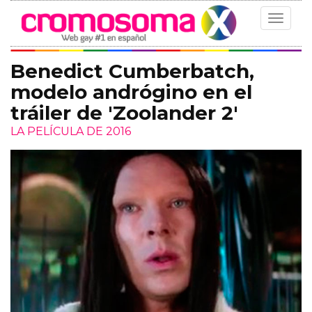
Toggle
navigat
Benedict Cumberbatch,
modelo andrógino en el
tráiler de 'Zoolander 2'
LA PELÍCULA DE 2016