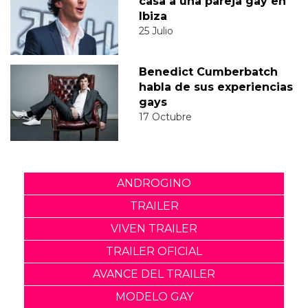
casa a una pareja gay en
Ibiza
25 Julio
Benedict Cumberbatch
habla de sus experiencias
gays
17 Octubre
ANDROGINO
TRAILER
VIVEN TRAILER
TRAILER OFICIAL
AVANCE DEL TRAILER
MODELO GAY