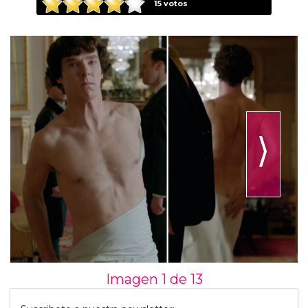
15
votos
⟩
Imagen 1 de
13