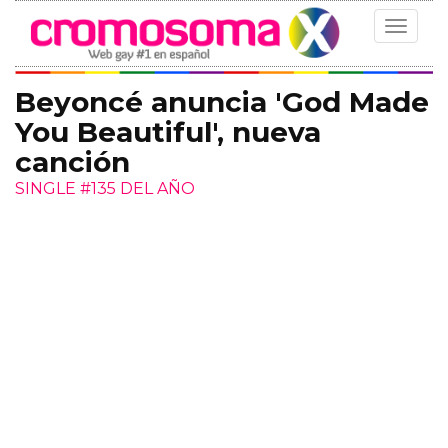
Toggle
navigat
Beyoncé anuncia 'God Made
You Beautiful', nueva
canción
SINGLE #135 DEL AÑO