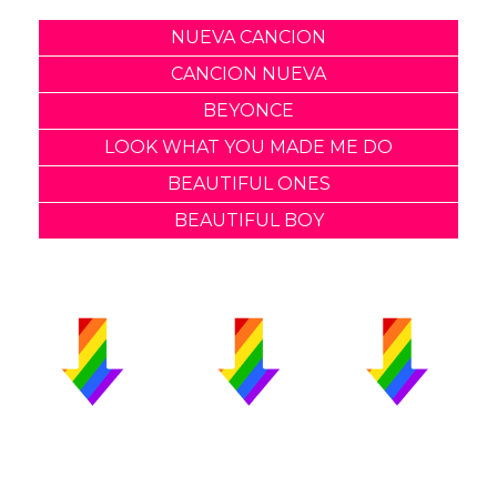
NUEVA CANCION
CANCION NUEVA
BEYONCE
LOOK WHAT YOU MADE ME DO
BEAUTIFUL ONES
BEAUTIFUL BOY