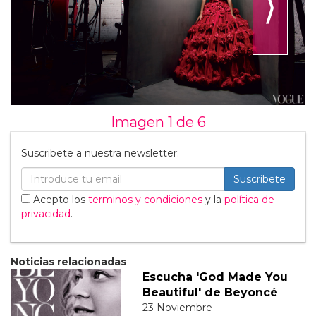
⟩
Imagen 1 de
6
Suscribete a nuestra newsletter:
Suscribete
Acepto los
terminos y condiciones
y la
política de
privacidad
.
Noticias relacionadas
Escucha 'God Made You
Beautiful' de Beyoncé
23 Noviembre