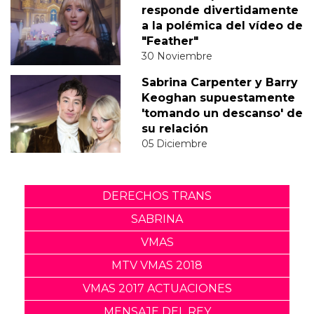
responde divertidamente
a la polémica del vídeo de
"Feather"
30 Noviembre
Sabrina Carpenter y Barry
Keoghan supuestamente
'tomando un descanso' de
su relación
05 Diciembre
DERECHOS TRANS
SABRINA
VMAS
MTV VMAS 2018
VMAS 2017 ACTUACIONES
MENSAJE DEL REY