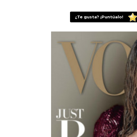
¿Te gusta? ¡Puntúalo!