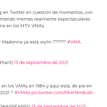
ng en Twitter en cuestión de momentos, con
rtiendo memes realmente espectaculares
nna en los MTV VMAs.
 Madonna ya está wylin ??????
#VMA
than1)
13 de septiembre de 2021
 en los VMAs en 1984 y aquí está, de pie en
 2021 ?
#VMAs
pic.twitter.com/Pk4YNHdLd0
@MDNASPEARSS)
13 de septiembre de 2021