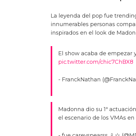
La leyenda del pop fue trendi
innumerables personas compa
inspirados en el look de Mado
El show acaba de empezar y
pic.twitter.com/chic7ChBX8
- FranckNathan (@FranckNa
Madonna dio su 1ª actuación
el escenario de los VMAs en
- fue careyspearss ミ☆ (