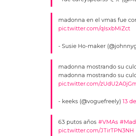
madonna en el vmas fue como
pic.twitter.com/qIsxbMiZct
- Susie Ho-maker (@johnny
madonna mostrando su culo 
madonna mostrando su culo 
pic.twitter.com/zUdU2A0jG
- keeks (@voguefreely)
13 d
63 putos años
#VMAs
#Mad
pic.twitter.com/JTirTPN3NH