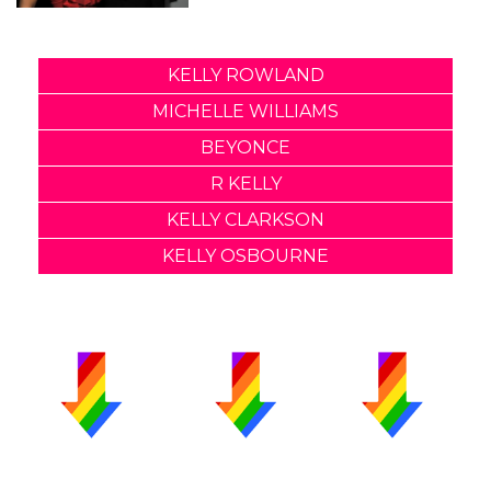
KELLY ROWLAND
MICHELLE WILLIAMS
BEYONCE
R KELLY
KELLY CLARKSON
KELLY OSBOURNE