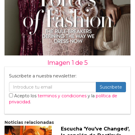
Imagen 1 de
5
Suscribete a nuestra newsletter:
Suscribete
Acepto los
terminos y condiciones
y la
política de
privacidad
.
Noticias relacionadas
Escucha 'You've Changed',